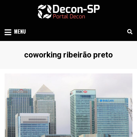
Skip
to
content
SIND SÃO PAULO
DECON-SP
MENU
Etiqueta
:
coworking ribeirão preto