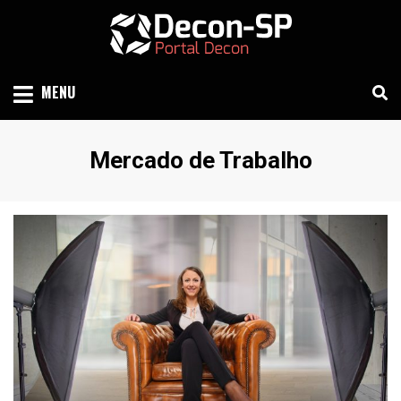
Skip
to
content
SIND SÃO PAULO
DECON-SP
MENU
Etiqueta
:
Mercado de Trabalho