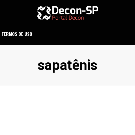
ND SÃO PAULO
DECON-SP
TERMOS DE USO
Etiqueta
:
sapatênis