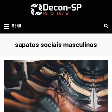
Skip
to
content
SIND SÃO PAULO
DECON-SP
MENU
Etiqueta
:
sapatos sociais masculinos