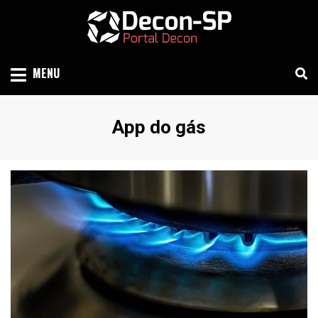
Skip
to
content
SIND SÃO PAULO
DECON-SP
MENU
Etiqueta
:
App do gás