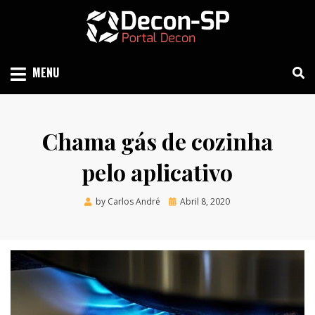
Skip
to
content
SIND SÃO PAULO
DECON-SP
MENU
Chama gás de cozinha
pelo aplicativo
Posted
by
Carlos André
Abril 8, 2020
on