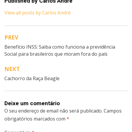
Published by
Carlos André
View all posts by Carlos André
PREV
Navegação
Benefício INSS: Saiba como funciona a previdência
de
Social para brasileiros que moram fora do país
artigos
NEXT
Cachorro da Raça Beagle
Deixe um comentário
O seu endereço de email não será publicado.
Campos
obrigatórios marcados com
*