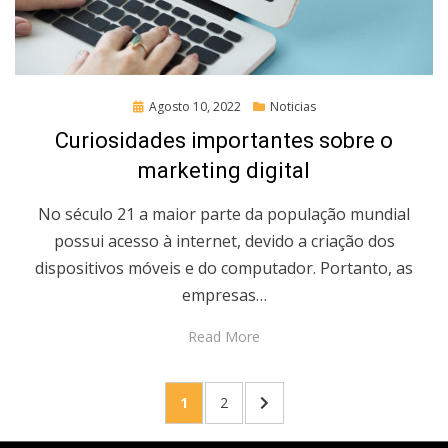
Posted
Agosto 10, 2022
Noticias
on
Curiosidades importantes sobre o
marketing digital
No século 21 a maior parte da população mundial
possui acesso à internet, devido a criação dos
dispositivos móveis e do computador. Portanto, as
empresas…
Read More
Paginação
PAGE
PAGE
NEXT
1
2
dos
PAGE