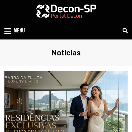
Skip
to
content
SIND SÃO PAULO
DECON-SP
MENU
Categoria
:
Noticias