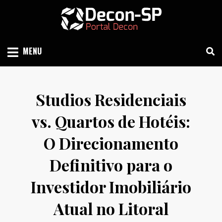
Skip
to
content
SIND SÃO PAULO
DECON-SP
MENU
Studios Residenciais
vs. Quartos de Hotéis:
O Direcionamento
Definitivo para o
Investidor Imobiliário
Atual no Litoral