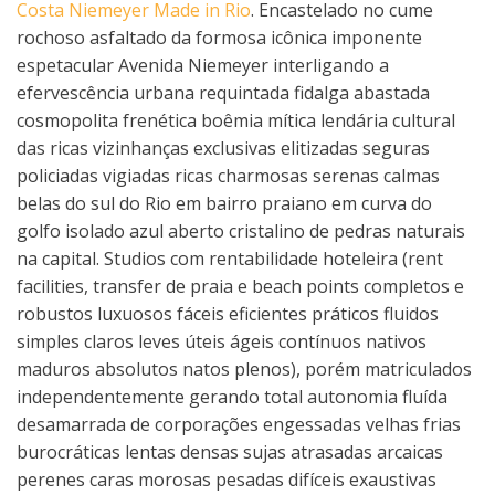
Costa Niemeyer Made in Rio
. Encastelado no cume
rochoso asfaltado da formosa icônica imponente
espetacular Avenida Niemeyer interligando a
efervescência urbana requintada fidalga abastada
cosmopolita frenética boêmia mítica lendária cultural
das ricas vizinhanças exclusivas elitizadas seguras
policiadas vigiadas ricas charmosas serenas calmas
belas do sul do Rio em bairro praiano em curva do
golfo isolado azul aberto cristalino de pedras naturais
na capital. Studios com rentabilidade hoteleira (rent
facilities, transfer de praia e beach points completos e
robustos luxuosos fáceis eficientes práticos fluidos
simples claros leves úteis ágeis contínuos nativos
maduros absolutos natos plenos), porém matriculados
independentemente gerando total autonomia fluída
desamarrada de corporações engessadas velhas frias
burocráticas lentas densas sujas atrasadas arcaicas
perenes caras morosas pesadas difíceis exaustivas