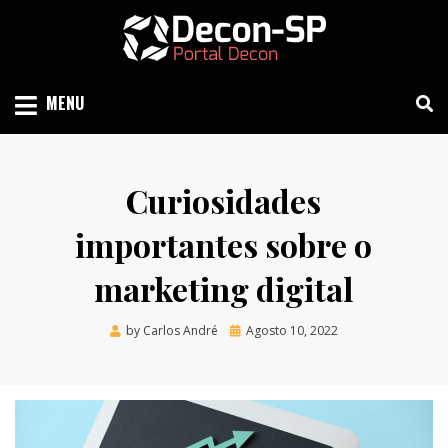
Skip
to
content
SIND SÃO PAULO
DECON-SP
MENU
Curiosidades
importantes sobre o
marketing digital
Posted
by
Carlos André
Agosto 10, 2022
on