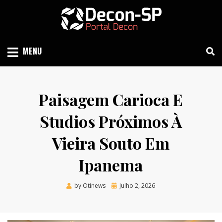
Skip
to
content
SIND SÃO PAULO
DECON-SP
MENU
Paisagem Carioca E
Studios Próximos À
Vieira Souto Em
Ipanema
Posted
by
Otinews
Julho 2, 2026
on