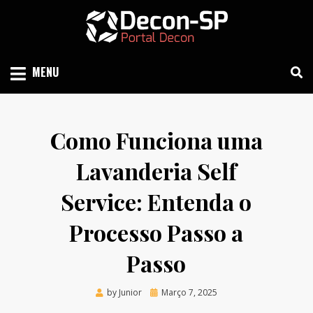
Skip
to
content
SIND SÃO PAULO
DECON-SP
MENU
Como Funciona uma
Lavanderia Self
Service: Entenda o
Processo Passo a
Passo
Posted
by
Junior
Março 7, 2025
on