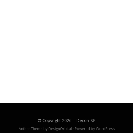
© Copyright 2026 –
Decon-SP
Anther Theme by
DesignOrbital
⋅
Powered by
WordPress