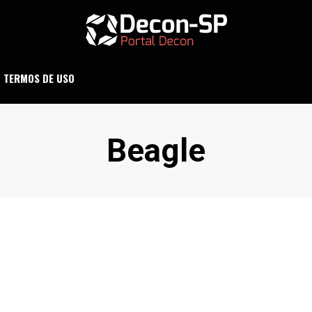
ND SÃO PAULO
DECON-SP
TERMOS DE USO
Etiqueta
:
Beagle