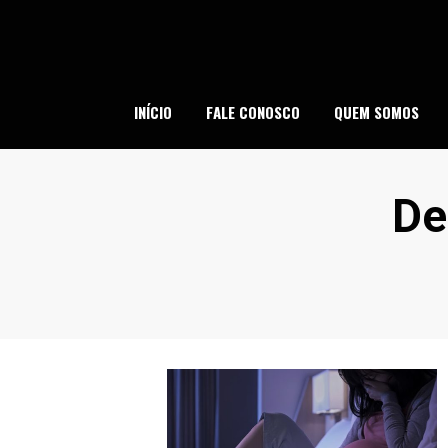
Skip
to
content
SI
INÍCIO
FALE CONOSCO
QUEM SOMOS
Et
:
De