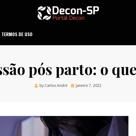
ND SÃO PAULO
DECON-SP
TERMOS DE USO
são pós parto: o que
Posted
by
Carlos André
Janeiro 7, 2022
on