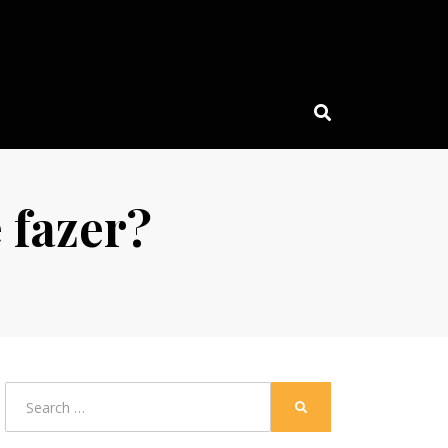
 fazer?
Search
SEARCH
for: