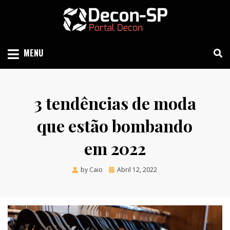
Skip
to
content
SIND SÃO PAULO
DECON-SP
MENU
3 tendências de moda
que estão bombando
em 2022
Posted
by
Caio
Abril 12, 2022
on