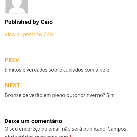
Published by
Caio
View all posts by Caio
PREV
Navegação
5 mitos e verdades sobre cuidados com a pele
de
artigos
NEXT
Bronze de verão em pleno outono/inverno? Sim!
Deixe um comentário
O seu endereço de email não será publicado.
Campos
obrigatórios marcados com
*