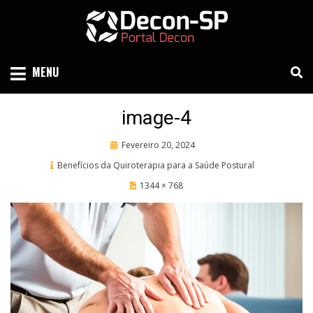
Skip
to
content
SIND SÃO PAULO
DECON-SP
MENU
image-4
Posted
Fevereiro 20, 2024
on
Benefícios da Quiroterapia para a Saúde Postural
1344 × 768