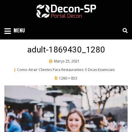
Skip
to
content
SIND SÃO PAULO
DECON-SP
MENU
adult-1869430_1280
Posted
Março 25, 2021
on
Como Atrair Clientes Para Restaurantes: 5 Dicas Essenciais
1280 × 853