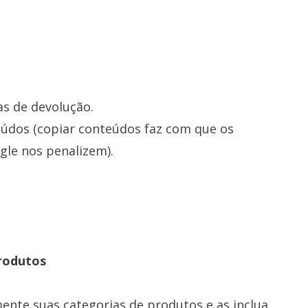
as de devolução.
teúdos (copiar conteúdos faz com que os
le nos penalizem).
produtos
ente suas categorias de produtos e as inclua