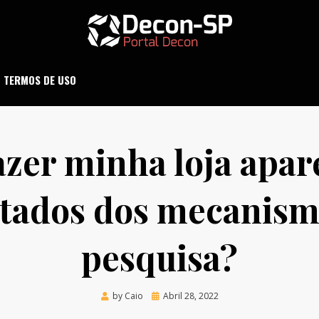
ND SÃO PAULO
DECON-SP
TERMOS DE USO
zer minha loja apar
ltados dos mecanism
pesquisa?
Posted
by
Caio
Abril 28, 2022
on