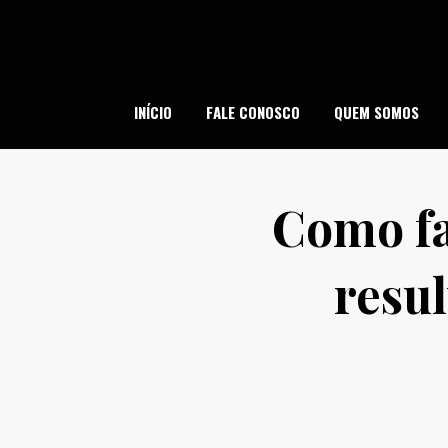
Skip
to
content
SI
INÍCIO
FALE CONOSCO
QUEM SOMOS
Como fa
resu