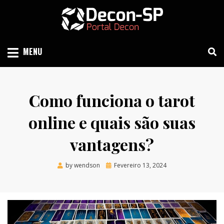
Skip
to
content
SIND SÃO PAULO
DECON-SP
MENU
Como funciona o tarot
online e quais são suas
vantagens?
Posted
by
wendson
Fevereiro 13, 2024
on