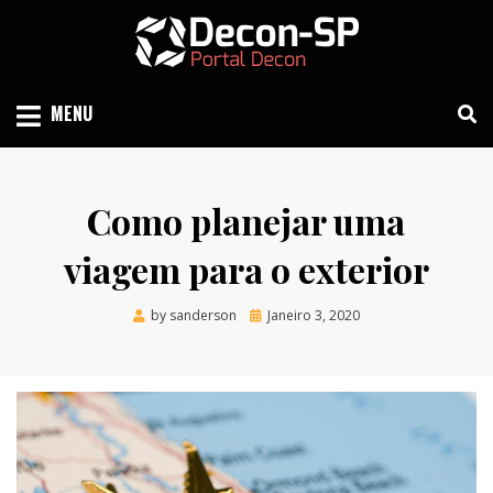
Skip
to
content
SIND SÃO PAULO
DECON-SP
MENU
Como planejar uma
viagem para o exterior
Posted
by
sanderson
Janeiro 3, 2020
on