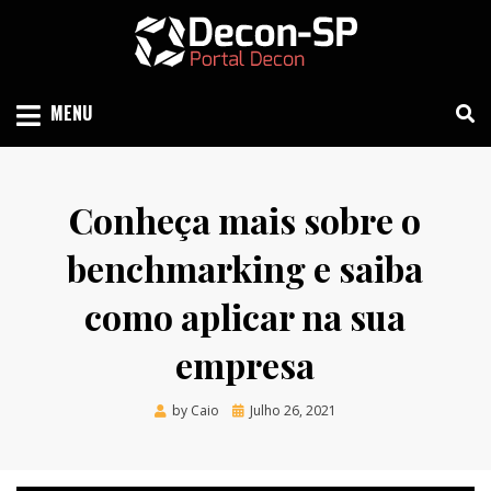
Skip
to
content
SIND SÃO PAULO
DECON-SP
MENU
Conheça mais sobre o
benchmarking e saiba
como aplicar na sua
empresa
Posted
by
Caio
Julho 26, 2021
on