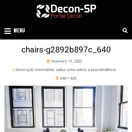
Skip
to
content
SIND SÃO PAULO
DECON-SP
MENU
chairs-g2892b897c_640
Posted
Fevereiro 15, 2022
on
Decoração minimalista: saiba como aderir a essa tendência
640 × 426