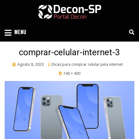
Skip
to
content
SIND SÃO PAULO
DECON-SP
MENU
comprar-celular-internet-3
Posted
Agosto 8, 2023
Dicas para comprar celular pela internet
on
740 × 400