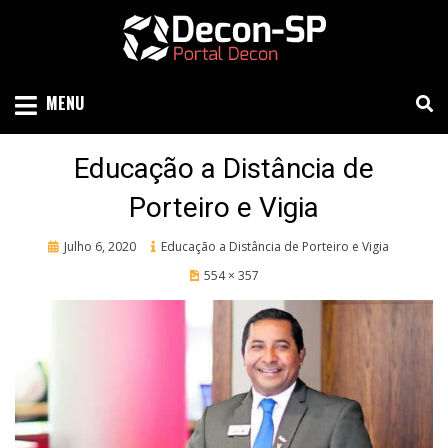
Skip
to
content
SIND SÃO PAULO
DECON-SP
MENU
Educação a Distância de
Porteiro e Vigia
Posted
Julho 6, 2020
Educação a Distância de Porteiro e Vigia
on
554 × 357