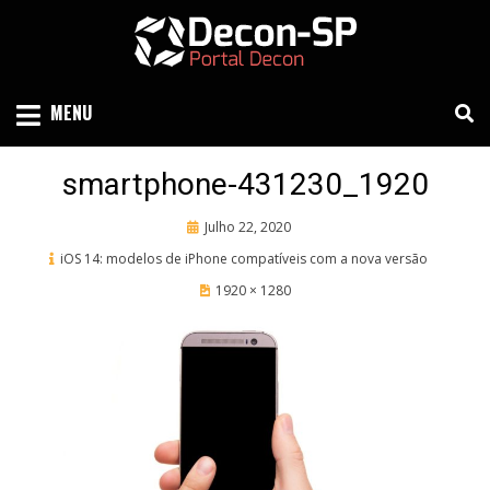
Skip
to
content
SIND SÃO PAULO
DECON-SP
MENU
smartphone-431230_1920
Posted
Julho 22, 2020
on
iOS 14: modelos de iPhone compatíveis com a nova versão
1920 × 1280