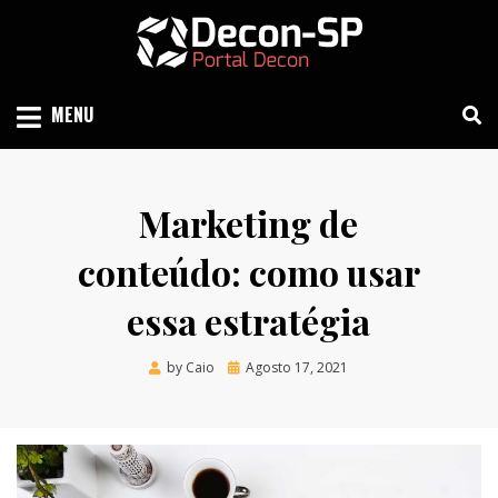
Skip
to
content
SIND SÃO PAULO
DECON-SP
MENU
Marketing de
conteúdo: como usar
essa estratégia
Posted
by
Caio
Agosto 17, 2021
on