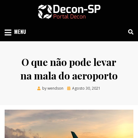
Skip
to
content
SIND SÃO PAULO
DECON-SP
MENU
O que não pode levar
na mala do aeroporto
Posted
by
wendson
Agosto 30, 2021
on