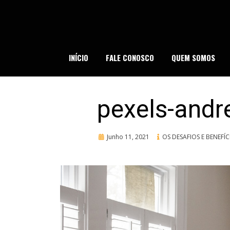
Skip
to
content
SI
INÍCIO
FALE CONOSCO
QUEM SOMOS
pexels-andr
Posted
Junho 11, 2021
OS DESAFIOS E BENEF
on