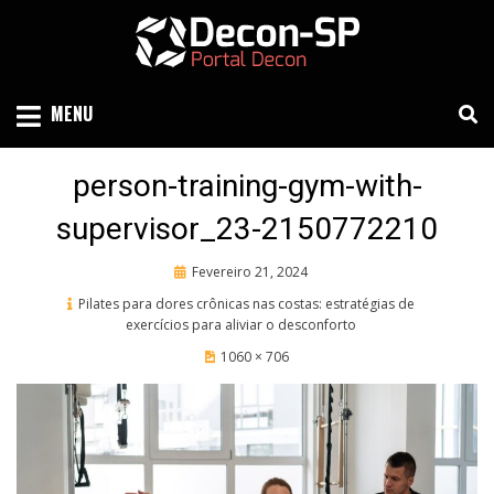
Skip
to
content
SIND SÃO PAULO
DECON-SP
MENU
person-training-gym-with-
supervisor_23-2150772210
Posted
Fevereiro 21, 2024
on
Pilates para dores crônicas nas costas: estratégias de
exercícios para aliviar o desconforto
1060 × 706