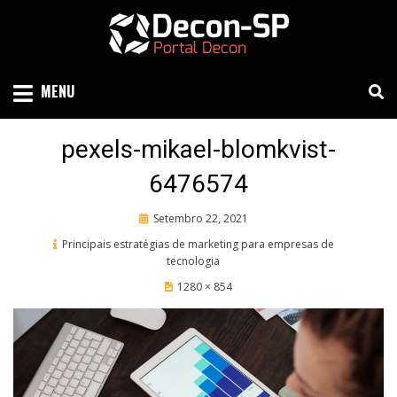
Skip
to
content
SIND SÃO PAULO
DECON-SP
MENU
pexels-mikael-blomkvist-
6476574
Posted
Setembro 22, 2021
on
Principais estratégias de marketing para empresas de
tecnologia
1280 × 854