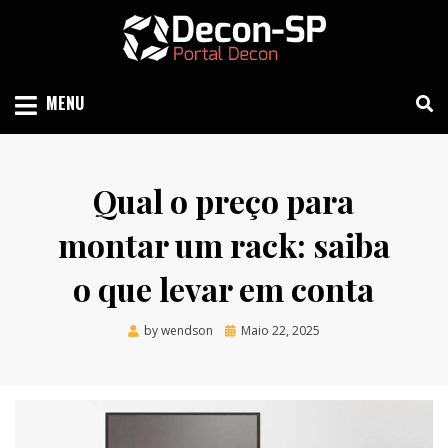
Skip
to
content
SIND SÃO PAULO
DECON-SP
MENU
Qual o preço para
montar um rack: saiba
o que levar em conta
Posted
by
wendson
Maio 22, 2025
on