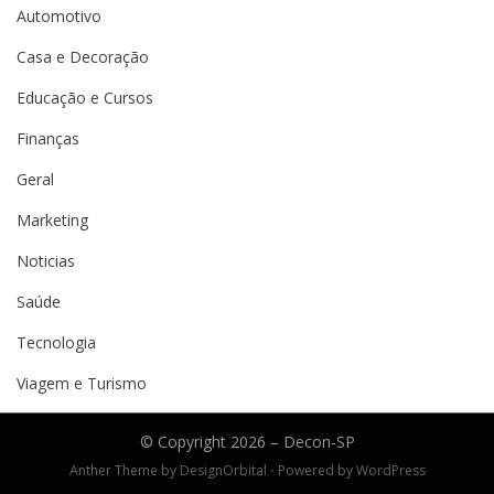
Automotivo
Casa e Decoração
Educação e Cursos
Finanças
Geral
Marketing
Noticias
Saúde
Tecnologia
Viagem e Turismo
© Copyright 2026 –
Decon-SP
Anther Theme by
DesignOrbital
⋅
Powered by
WordPress