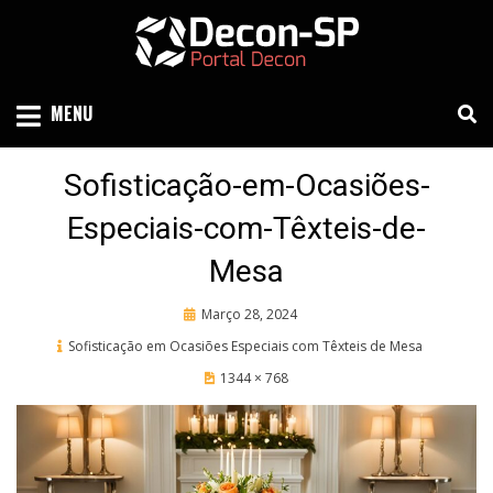
Skip
to
content
SIND SÃO PAULO
DECON-SP
MENU
Sofisticação-em-Ocasiões-
Especiais-com-Têxteis-de-
Mesa
Posted
Março 28, 2024
on
Sofisticação em Ocasiões Especiais com Têxteis de Mesa
1344 × 768