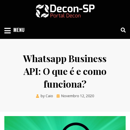
Skip
to
content
SIND SÃO PAULO
DECON-SP
MENU
Whatsapp Business
API: O que é e como
funciona?
Posted
by
Caio
Novembro 12, 2020
on