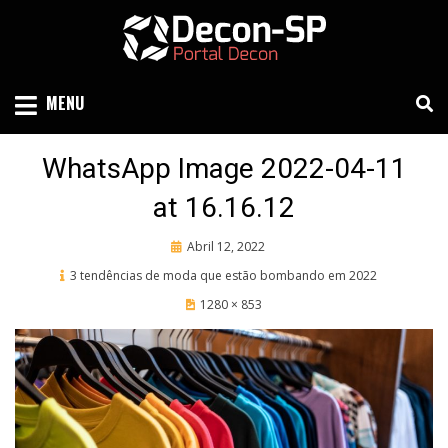
Skip
to
content
SIND SÃO PAULO
DECON-SP
MENU
WhatsApp Image 2022-04-11
at 16.16.12
Posted
Abril 12, 2022
on
3 tendências de moda que estão bombando em 2022
1280 × 853