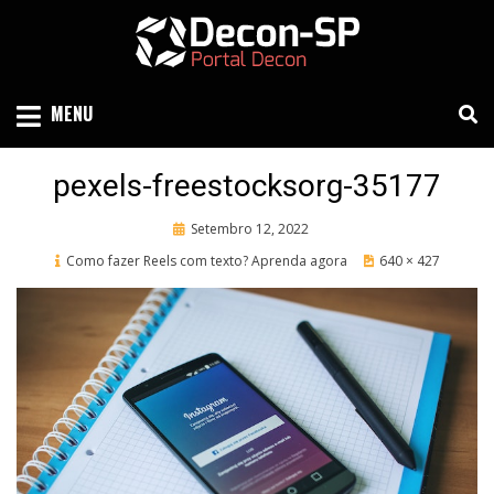
Skip
to
content
SIND SÃO PAULO
DECON-SP
MENU
pexels-freestocksorg-35177
Posted
Setembro 12, 2022
on
Como fazer Reels com texto? Aprenda agora
640 × 427