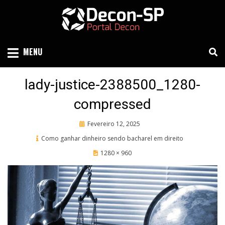
Skip
to
content
SIND SÃO PAULO
DECON-SP
MENU
lady-justice-2388500_1280-
compressed
Posted
Fevereiro 12, 2025
on
Como ganhar dinheiro sendo bacharel em direito
1280 × 960